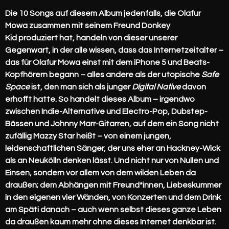
Die 10 Songs auf diesem Album jedenfalls, die Olafur
Mowa zusammen mit seinem Freund
Donkey
Kid
produziert hat, handeln von dieser unserer
Gegenwart, in der alle wissen, dass das Internetzeitalter –
das für Olafur Mowa einst mit dem iPhone 5 und Beats-
Kopfhörern begann – alles andere als der utopische
Safe
Space
ist, den man sich als junger
Digital Native
davon
erhofft hatte. So handelt dieses Album – irgendwo
zwischen Indie-Alternative und Electro-Pop, Dubstep-
Bässen und Johnny Marr-Gitarren, auf dem ein Song nicht
zufällig Mazzy Star heißt – von einem jungen,
leidenschaftlichen Sänger, der uns eher an Hackney-Wick
als an Neukölln denken lässt. Und nicht nur von Nullen und
Einsen, sondern vor allem von dem wilden Leben da
draußen; dem Abhängen mit Freund*innen, Liebeskummer
in den eigenen vier Wänden, von Konzerten und dem Drink
am Späti danach – auch wenn selbst dieses ganze Leben
da draußen kaum mehr ohne dieses Internet denkbar ist.