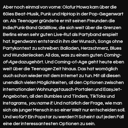
Aber noch einmal von vorne:
Olafur Mowa kam über die
60ies Beat-Musik, Punk und HipHop in der Pop-Gegenwart
an. Als Teenager gründete er mit seinen Freunden die
Indie/Funk-Band
GiGiBlow,
die sich weit über die Grenzen
Berlins einen sehr guten Live-Ruf als Partyband erspielt
hat. Irgendwann entstand in ihm der Wunsch, Songs ohne
Partykontext zu schreiben: Balladen, Herzschmerz, Blues
und Wundenlecken. All das, was zu einem guten
Coming-
of-Age
dazugehört. Und Coming-of-Age geht heute eben
weit über die Teenager-Zeit hinaus. Das hat womöglich
auch schon wieder mit dem Internet zu tun. Mit all diesen
unendlich vielen Möglichkeiten, all den Optionen zwischen
internationalen Wohnungstausch-Portalen und EasyJet-
Angeboten, all den Bumbles und Tinders, TikToks und
Instagrams,
you name it
. Und natürlich der Frage, wie man
sich als junger Mensch in so einer Welt nur entscheiden soll.
Und wofür? Ein Popstar zu werden?! Scheint auf jeden Fall
eine der interessantesten Optionen zu sein.