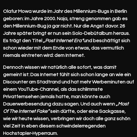
Olafur Mowa
wurde im Jahr des Millennium-Bugs in Berlin
geboren: im Jahre 2000. Naja, streng genommen gab es
den Millennium-Bug ja gar nicht. Nur die Angst davor. 26
Jahre später bringt er nun sein
Solo-Debütalbum
heraus.
Es trägt den Titel
„Post Internet Era“
und beschäftigt sich
schon wieder mit dem Ende von etwas, das vermutlich
niemals eintreten wird: dem Internet.
Dennoch wissen wir natürlich alle sofort, was damit
gemeint ist: Das Internet fühlt sich schon lange an wie ein
Discounter am Stadtrand und hat mehr Werbeminuten auf
einem YouTube-Channel, als das schlimmste
Privatfernsehen jemals hatte, man könnte auch
Dauerwerbesendung dazu sagen. Und auch wenn
„Most
Of The Internet Fake“
sein dürfte, oder eine Sackgasse,
wie wir heute wissen, verbringen wir doch alle ganz schön
viel Zeit in eben diesem schwindelerregenden
Hochstapler-Hyperraum.