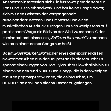
Ansonsten interessiert sich Olafur Mowa gerade sehr für
Tanz und Tischlerhandwerk. Und hat keine Bange davor,
sich mit den Geistern der Vergangenheit
auseinanderzusetzen, und um Worte und einen
musikalischen Ausdruck zu ringen, um sich wenigstens auf
poetischem Wege ein Bild von der Welt zu machen. Oder
zumindest erst einmal ein
„Selfie on the beach“
zu machen,
wie es in einem seiner Songs nun heißt.
So ist
„Post Internet Era“
sicher eines der spannendsten
Newcomer-Alben aus der Hauptstadt in diesem Jahr. Es
spannt einen Bogen von Bob Dylan über Slowthai bis hin zu
einem von den rund 5.000 Suno-Songs, die in den wenigen
Minuten gepromptet wurden, die es brauchte, um
HIERHER, an das Ende dieses Textes zu gelangen.