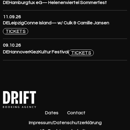
DE
Hamburg
fux eG
— Helenenviertel Sommerfest
11.09.26
DE
Leipzig
Conne Island
— w/ Culk & Camille Jansen
TICKETS
09.10.26
DE
Hannover
KiezKultur Festival
TICKETS
Dates
Contact
Impressum/Datenschutzerklärung