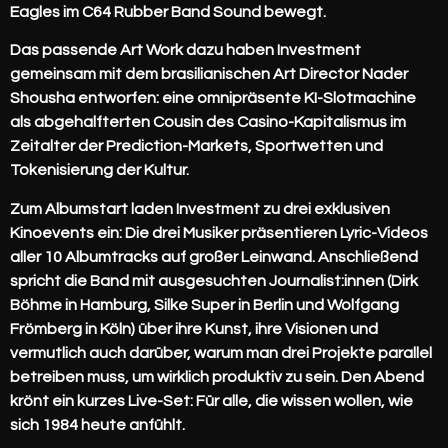
Eagles im C64 Rubber Band Sound bewegt.
Das passende Art Work dazu haben Investment
gemeinsam mit dem brasilianischen Art Director Nader
Shousha entworfen: eine omnipräsente KI-Slotmachine
als abgehalfterten Cousin des Casino-Kapitalismus im
Zeitalter der Prediction-Markets, Sportwetten und
Tokenisierung der Kultur.
Zum Albumstart laden Investment zu drei exklusiven
Kinoevents ein: Die drei Musiker präsentieren Lyric-Videos
aller 10 Albumtracks auf großer Leinwand. Anschließend
spricht die Band mit ausgesuchten Journalist:innen (Dirk
Böhme in Hamburg, Silke Super in Berlin und Wolfgang
Frömberg in Köln) über ihre Kunst, ihre Visionen und
vermutlich auch darüber, warum man drei Projekte parallel
betreiben muss, um wirklich produktiv zu sein. Den Abend
krönt ein kurzes Live-Set: Für alle, die wissen wollen, wie
sich 1984 heute anfühlt.