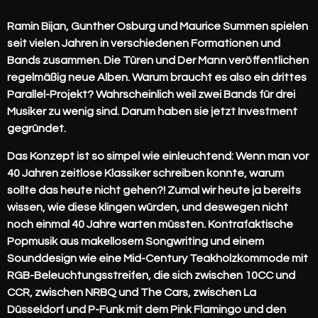
Ramin Bijan, Gunther Osburg und Maurice Summen spielen
seit vielen Jahren in verschiedenen Formationen und
Bands zusammen. Die Türen und Der Mann veröffentlichen
regelmäßig neue Alben. Warum braucht es also ein drittes
Parallel-Projekt? Wahrscheinlich weil zwei Bands für drei
Musiker zu wenig sind. Darum haben sie jetzt Investment
gegründet.
Das Konzept ist so simpel wie einleuchtend: Wenn man vor
40 Jahren zeitlose Klassiker schreiben konnte, warum
sollte das heute nicht gehen?! Zumal wir heute ja bereits
wissen, wie diese klingen würden, und deswegen nicht
noch einmal 40 Jahre warten müssten. Kontrafaktische
Popmusik aus makellosem Songwriting und einem
Sounddesign wie eine Mid-Century Teakholzkommode mit
RGB-Beleuchtungsstreifen, die sich zwischen 10CC und
CCR, zwischen NRBQ und The Cars, zwischen La
Düsseldorf und P-Funk mit dem Pink Flamingo und den