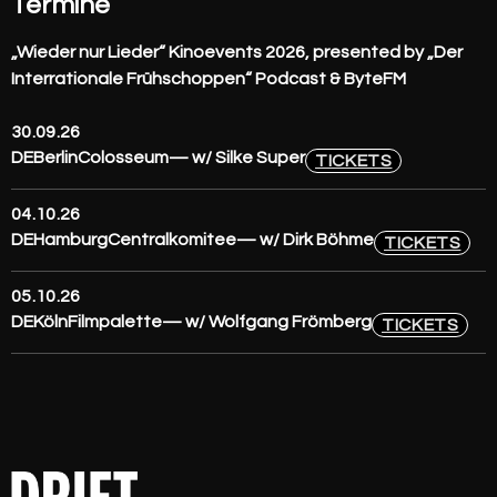
Termine
„Wieder nur Lieder“ Kinoevents 2026, presented by „Der
Interrationale Frühschoppen“ Podcast & ByteFM
30.09.26
DE
Berlin
Colosseum
— w/ Silke Super
TICKETS
04.10.26
DE
Hamburg
Centralkomitee
— w/ Dirk Böhme
TICKETS
05.10.26
DE
Köln
Filmpalette
— w/ Wolfgang Frömberg
TICKETS